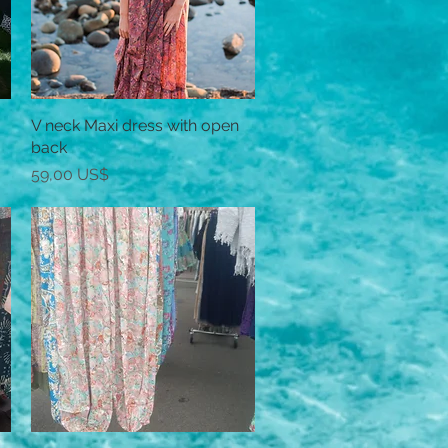
V neck Maxi dress with open
Vista rápida
back
Precio
59,00 US$