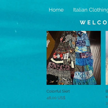
Home
Italian Clothin
WELCO
Colorful Skirt
Vista rápida
B
s
Precio
48,00 US$
P
3