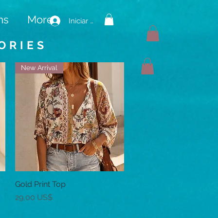
ms
More
Iniciar sesión
ORIES
New Arrival
Gold Print Top
Vista rápida
Precio
29,00 US$