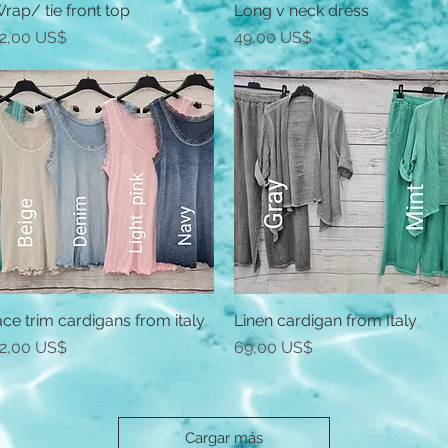
rap/ tie front top
Vista rápida
Long v neck dress
Vista rápida
recio
Precio
2,00 US$
49,00 US$
ace trim cardigans from italy
Vista rápida
Linen cardigan from Italy
Vista rápida
recio
Precio
2,00 US$
69,00 US$
Cargar más