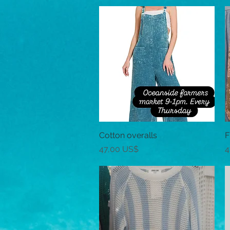
Cotton overalls
Vista rápida
F
Precio
P
47,00 US$
4