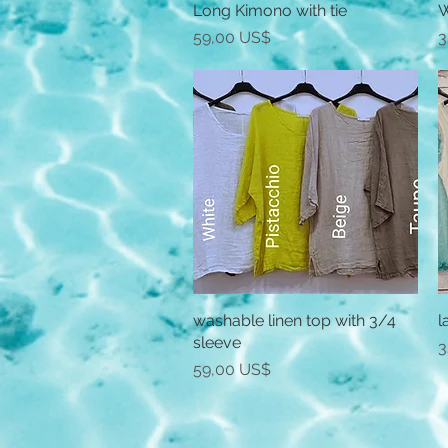
Long Kimono with tie
Vista rápida
W
Precio
P
59,00 US$
3
washable linen top with 3/4
Vista rápida
l
sleeve
P
3
Precio
59,00 US$