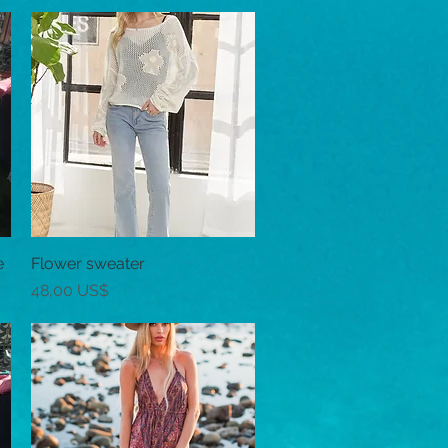
e
Flower sweater
Vista rápida
Precio
48,00 US$