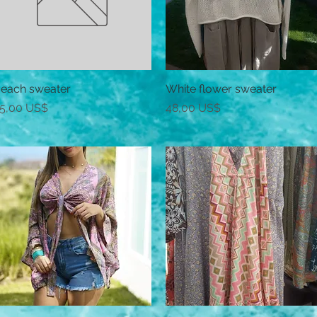
each sweater
Vista rápida
White flower sweater
Vista rápida
recio
Precio
5,00 US$
48,00 US$