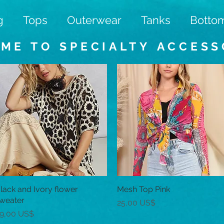
g
Tops
Outerwear
Tanks
Botto
ME TO SPECIALTY
ACCESS
lack and Ivory flower
Vista rápida
Mesh Top Pink
Vista rápida
weater
Precio
25,00 US$
recio
9,00 US$