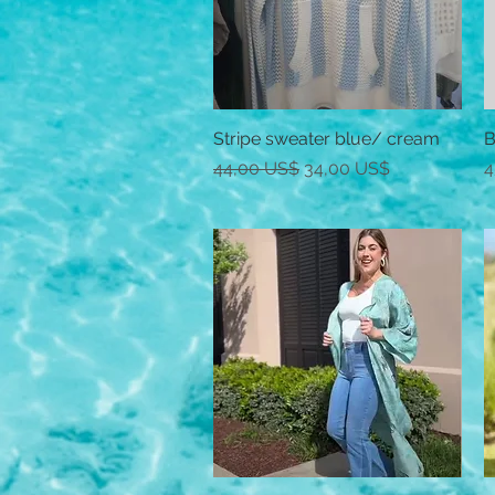
Stripe sweater blue/ cream
Vista rápida
B
Precio
Precio de oferta
P
44,00 US$
34,00 US$
4