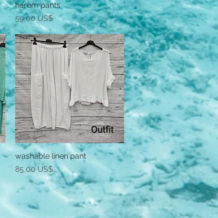
harem pants
Vista rápida
Precio
59,00 US$
washable linen pant
Vista rápida
Precio
85,00 US$